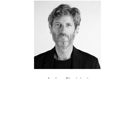
Andrea Pianigiani
Psicologo e psicoterapeuta